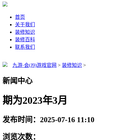
首页
关于我们
装修知识
装修百科
联系我们
九游·会(J9)游戏官网
>
装修知识
>
新闻中心
期为2023年3月
发布时间：2025-07-16 11:10
浏览次数：