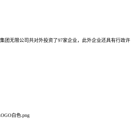
集团无限公司共对外投资了97家企业，此外企业还具有行政许