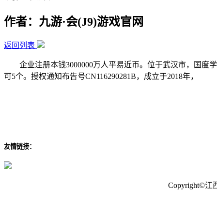
作者：九游·会(J9)游戏官网
返回列表
企业注册本钱3000000万人平易近币。位于武汉市，国度
可5个。授权通知布告号CN116290281B，成立于2018年，
友情链接：
Copyrigh