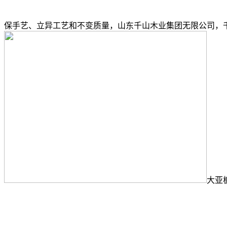
保手艺、立异工艺和不变质量，山东千山木业集团无限公司，
大亚