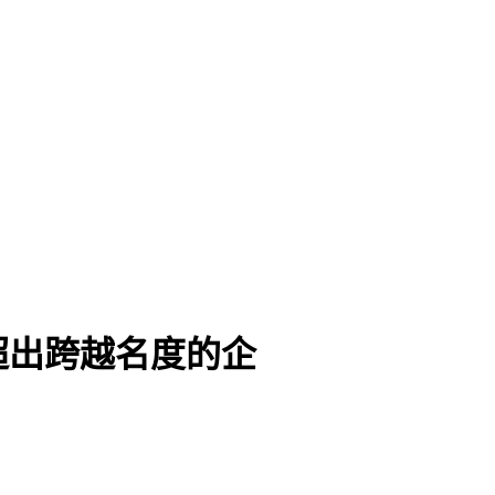
超出跨越名度的企