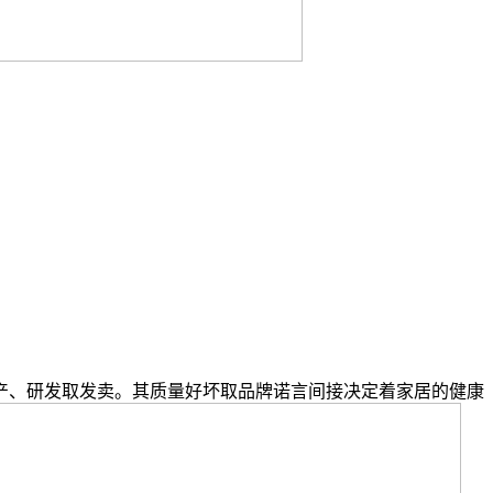
产、研发取发卖。其质量好坏取品牌诺言间接决定着家居的健康