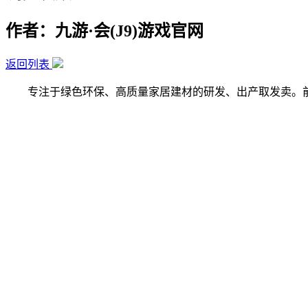
作者：九游·会(J9)游戏官网
返回列表
专注于绿色环保、高质量家居建材的研发、出产取发卖。前身