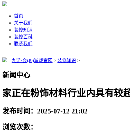
首页
关于我们
装修知识
装修百科
联系我们
九游·会(J9)游戏官网
>
装修知识
>
新闻中心
家正在粉饰材料行业内具有较
发布时间：2025-07-12 21:02
浏览次数：