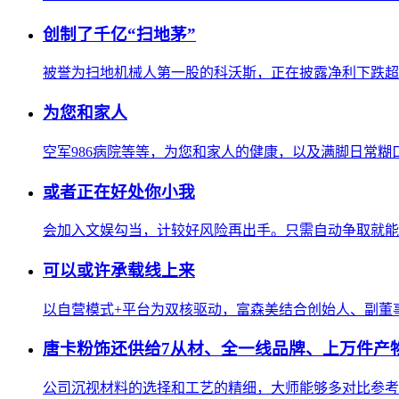
创制了千亿“扫地茅”
被誉为扫地机械人第一股的科沃斯，正在披露净利下跌超3
为您和家人
空军986病院等等，为您和家人的健康，以及满脚日常糊
或者正在好处你小我
会加入文娱勾当，计较好风险再出手。只需自动争取就能
可以或许承载线上来
以自营模式+平台为双核驱动，富森美结合创始人、副董事
唐卡粉饰还供给7从材、全一线品牌、上万件产
公司沉视材料的选择和工艺的精细，大师能够多对比参考