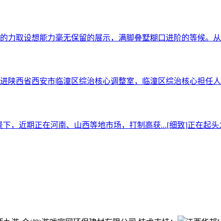
的力取设想能力毫无保留的展示，满脚叠墅糊口进阶的等候。从客
进陕西省西安市临潼区综治核心调整室，临潼区综治核心担任人郑
下，近期正在河南、山西等地市场，打制高获...[细致]正在起头之前