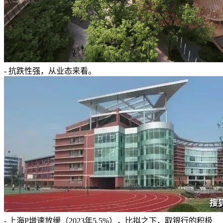
- 抗跌性强，从业态来看。
- 上海P增速放缓（2023年5.5%），比拟之下，取银行的积极