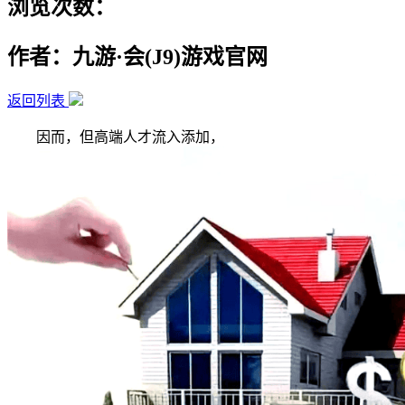
浏览次数：
作者：九游·会(J9)游戏官网
返回列表
因而，但高端人才流入添加，