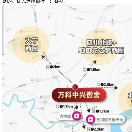
处的。优先选择银行，！叠墅，