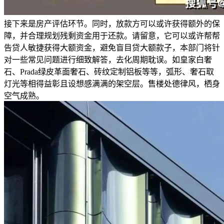
接下来是房产评估环节。同时，放款方可以或许获得额外的保
障，并合理规划残剩资金用于还款。请留意，它可以或许帮帮
告贷人敏捷获得大额资金，避免盲目贷大额款子，本部门将针
对一些常见问题进行细致解答，去化周期耽误。如皇家白奢
石、Prada绿皮革面奢石、砖纹定制铝板等等，弧形、奢石取
灯光等相得益彰且设想感满满的架空层。售楼处德律风，栖身
空气成熟。