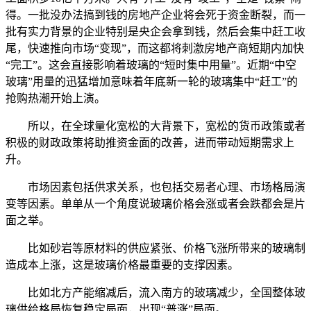
得。一批没办法搞到钱的房地产企业将会死于资金断裂，而一
批有实力背景的企业特别是央企会拿到钱，然后会集中赶工收
尾，快速推向市场“变现”，而这都将刺激房地产商短期内加快
“完工”。这会直接影响着玻璃的“短时集中用量”。近期“中空
玻璃”用量的迅猛增加意味着年底新一轮的玻璃集中“赶工”的
抢购热潮开始上演。
所以，在全球量化宽松的大背景下，宽松的货币政策或者
积极的财政政策将助推资金面的改善，进而带动短期需求上
升。
市场因素包括供求关系，也包括交易者心理、市场格局演
变等因素。单单从一个角度说玻璃价格会涨或者会跌都会是片
面之举。
比如砂岩等原材料的供应紧张、价格飞涨所带来的玻璃制
造成本上涨，这是玻璃价格最重要的支撑因素。
比如北方产能缩减后，流入南方的玻璃减少，全国整体玻
璃供给格局恢复稳定局面，出现“普涨”局面。