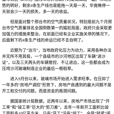
势的转好，剩余4条生产线也是能拖一天是一天，毕竟晚停一
天就会少一天的损失，多一天的收益。
但是面对整个邢台市的空气质量状况，特别是前九个月邢
台市空气质量排名全国倒数第一的尴尬局面，政府只会采取更
加强力的措施来整治，在前面已经有企业实施关停的情况下，
后面剩下的4条生产线的命运已经不言自明了。
近期为了“治污”，当地政府化压力为动力，采用各种办法
并无所不用其极，一个县级市的沙河地区出现了车辆“进沙
证”，以及三天两头的车辆管控、不让进出，这一些都会成为
压垮沙河玻璃制造企业的最后一根稻草。
进入9月份以来，玻璃市场开始进入需求旺季。在压抑了
一年多的“房地产调控”形势下，房地产商遇到的最大问题不是
开工和交付的问题，而是资金的瓶颈问题。
据国家统计局数据，近两年以来，房地产市场出现了“开
工率”和“竣工率”巨大的“剪刀差”，去年一年新开工面积比竣
工面积多10亿平方米。只有“开工”没有“竣工”，全是“钱紧”闹