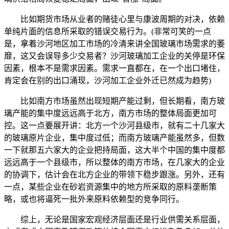
比如期货市场从业者的赌徒心里与康波周期的对决，依赖
单纯片面的信息所采取的错误交易行为。(非常可笑的一点
是，拿着沙河地区加工市场的冷清来讲全国玻璃市场需求的萎
靡，这又会误导多少交易者？沙河玻璃加工企业的关停是环保
因素，根本不是需求因素。需求一直都在，在一个出口堵住，
肯定会在别的出口涌现，沙河加工企业外迁已然成为趋势)
比如南方市场虽然出现短期产能过剩，但长期看，南方玻
璃产能的集中度远远高于北方，南方市场的整体局面更加可
控。这一点要展开讲：北方一个沙河县级市，就有二十几家大
的玻璃原片企业，集中度过低；而南方玻璃产能虽然多，但数
一下就那五六家大的企业把持局面，这大半个中国的集中度都
远远高于一个县级市，所以整体的南方市场，在几家大的企业
的协调下，估计会在北方企业的带领下稳步跟涨。另外，还有
一点，某些企业在砂岩资源集中的地方所采取的原料垄断策
略，或也将逼死一批外来原料依赖型的竞争同行。
综上，无论是国家宏观经济层面还是行业供需关系层面，